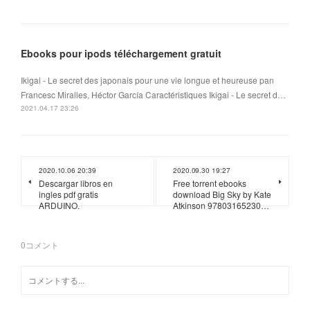
Ebooks pour ipods téléchargement gratuit
Ikigai - Le secret des japonais pour une vie longue et heureuse pan
Francesc Miralles, Héctor García Caractéristiques Ikigai - Le secret d…
2021.04.17 23:26
2020.10.06 20:39
2020.09.30 19:27
Descargar libros en
Free torrent ebooks
ingles pdf gratis
download Big Sky by Kate
ARDUINO.
Atkinson 97803165230…
0
コメント