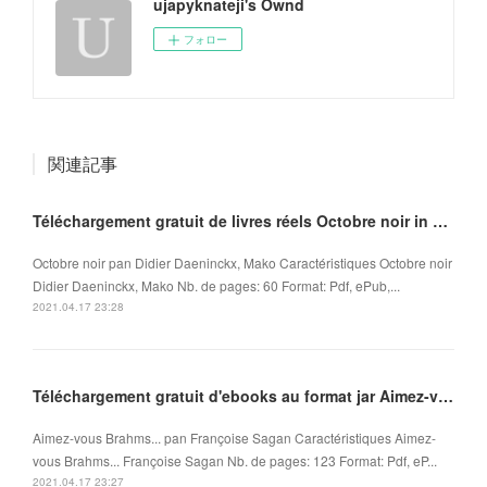
ujapyknateji's Ownd
フォロー
関連記事
Téléchargement gratuit de livres réels Octobre noir in French ePub MOBI iBook 9782918462118
Octobre noir pan Didier Daeninckx, Mako Caractéristiques Octobre noir
Didier Daeninckx, Mako Nb. de pages: 60 Format: Pdf, ePub,...
2021.04.17 23:28
Téléchargement gratuit d'ebooks au format jar Aimez-vous Brahms... in French FB2 ePub
Aimez-vous Brahms... pan Françoise Sagan Caractéristiques Aimez-
vous Brahms... Françoise Sagan Nb. de pages: 123 Format: Pdf, eP...
2021.04.17 23:27