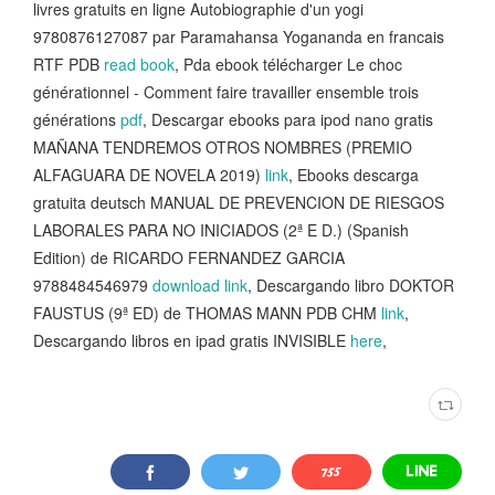
livres gratuits en ligne Autobiographie d'un yogi
9780876127087 par Paramahansa Yogananda en francais
RTF PDB
read book
, Pda ebook télécharger Le choc
générationnel - Comment faire travailler ensemble trois
générations
pdf
, Descargar ebooks para ipod nano gratis
MAÑANA TENDREMOS OTROS NOMBRES (PREMIO
ALFAGUARA DE NOVELA 2019)
link
, Ebooks descarga
gratuita deutsch MANUAL DE PREVENCION DE RIESGOS
LABORALES PARA NO INICIADOS (2ª E D.) (Spanish
Edition) de RICARDO FERNANDEZ GARCIA
9788484546979
download link
, Descargando libro DOKTOR
FAUSTUS (9ª ED) de THOMAS MANN PDB CHM
link
,
Descargando libros en ipad gratis INVISIBLE
here
,