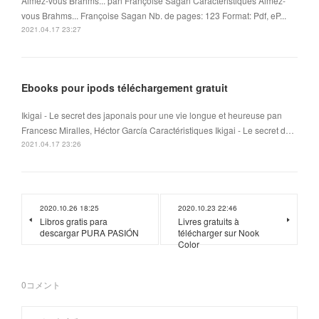
Aimez-vous Brahms... pan Françoise Sagan Caractéristiques Aimez-
vous Brahms... Françoise Sagan Nb. de pages: 123 Format: Pdf, eP...
2021.04.17 23:27
Ebooks pour ipods téléchargement gratuit
Ikigai - Le secret des japonais pour une vie longue et heureuse pan
Francesc Miralles, Héctor García Caractéristiques Ikigai - Le secret d…
2021.04.17 23:26
2020.10.26 18:25
2020.10.23 22:46
Libros gratis para
Livres gratuits à
descargar PURA PASIÓN
télécharger sur Nook
Color
0
コメント