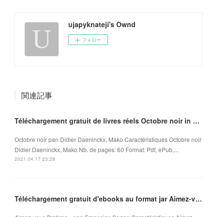
ujapyknateji's Ownd
フォロー
関連記事
Téléchargement gratuit de livres réels Octobre noir in French ePub MOBI iBook 9782918462118
Octobre noir pan Didier Daeninckx, Mako Caractéristiques Octobre noir
Didier Daeninckx, Mako Nb. de pages: 60 Format: Pdf, ePub,...
2021.04.17 23:28
Téléchargement gratuit d'ebooks au format jar Aimez-vous Brahms... in French FB2 ePub