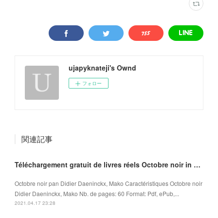
ujapyknateji's Ownd
フォロー
関連記事
Téléchargement gratuit de livres réels Octobre noir in French ePub MOBI iBook 9782918462118
Octobre noir pan Didier Daeninckx, Mako Caractéristiques Octobre noir
Didier Daeninckx, Mako Nb. de pages: 60 Format: Pdf, ePub,...
2021.04.17 23:28