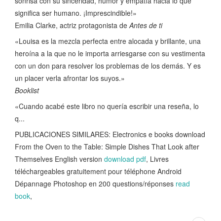
sonrisa con su sinceridad, humor y empatía hacia lo que
significa ser humano. ¡Imprescindible!»
Emilia Clarke, actriz protagonista de
Antes de ti
«Louisa es la mezcla perfecta entre alocada y brillante, una
heroína a la que no le importa arriesgarse con su vestimenta
con un don para resolver los problemas de los demás. Y es
un placer verla afrontar los suyos.»
Booklist
«Cuando acabé este libro no quería escribir una reseña, lo
q...
PUBLICACIONES SIMILARES: Electronics e books download
From the Oven to the Table: Simple Dishes That Look after
Themselves English version
download pdf
, Livres
téléchargeables gratuitement pour téléphone Android
Dépannage Photoshop en 200 questions/réponses
read
book
,