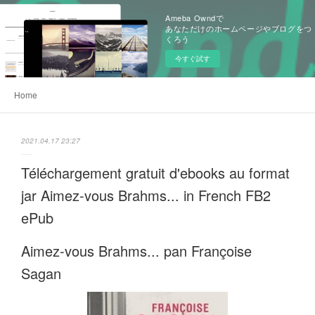
Ameba Owndで
あなただけのホームページやブログをつ
くろう
今すぐ試す
Home
2021.04.17 23:27
Téléchargement gratuit d'ebooks au format
jar Aimez-vous Brahms... in French FB2
ePub
Aimez-vous Brahms... pan Françoise
Sagan