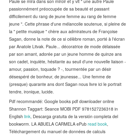
Paule se mira dans son miroir et y vit " une autre Paule
passionnément préoccupée de sa beauté et passant
difficilement du rang de jeune femme au rang de femme
jeune ". Cette phrase d'une mélancolie soutenue, si pleine de
la " petite musique " chère aux admirateurs de Françoise
Sagan, donne la note de ce si célèbre roman, porté à l'écran
par Anatole Litvak. Paule... décoratrice de mode délaissée
par son amant, adorée par un jeune homme de quinze ans
son cadet, inquiète, hésitante au seuil d'une nouvelle liaison -
amour, passion, toquade ? -, tourmentée par un désir
désespéré de bonheur, de jeunesse... Une femme de
(presque) quarante ans dont Sagan nous livre ici le portrait
tendre, ironique, lucide.
Pdf recommandé: Google books pdf downloader online
Shannon Taggart: Seance MOBI PDF 9781527236318 in
English
link
, Descarga gratuita de la versión completa del
bookworm. LA ABUELA CARMELA ePub
read book
,
Téléchargement du manuel de données de calculs