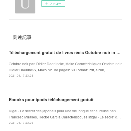
フォロー
関連記事
Téléchargement gratuit de livres réels Octobre noir in French ePub MOBI iBook 9782918462118
Octobre noir pan Didier Daeninckx, Mako Caractéristiques Octobre noir
Didier Daeninckx, Mako Nb. de pages: 60 Format: Pdf, ePub,...
2021.04.17 23:28
Ebooks pour ipods téléchargement gratuit
Ikigai - Le secret des japonais pour une vie longue et heureuse pan
Francesc Miralles, Héctor García Caractéristiques Ikigai - Le secret d…
2021.04.17 23:26