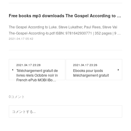
Free books mp3 downloads The Gospel According to Luke 9781642930771 (English literature)
The Gospel According to Luke. Steve Lukather, Paul Rees, Steve Vai
The-Gospel-According-to.pdf ISBN: 9781642930771 | 352 pages | 9 …
2021.04.17 05:42
2021.04.17 23:28
2021.04.17 23:26
Téléchargement gratuit de
Ebooks pour ipods
livres réels Octobre noir in
téléchargement gratuit
French ePub MOBI iBo…
0
コメント