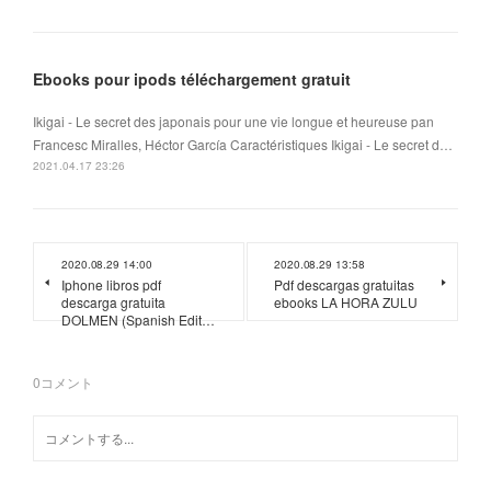
Ebooks pour ipods téléchargement gratuit
Ikigai - Le secret des japonais pour une vie longue et heureuse pan
Francesc Miralles, Héctor García Caractéristiques Ikigai - Le secret d…
2021.04.17 23:26
2020.08.29 14:00
2020.08.29 13:58
Iphone libros pdf
Pdf descargas gratuitas
descarga gratuita
ebooks LA HORA ZULU
DOLMEN (Spanish Edit…
0
コメント