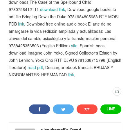
downloads The Case of the Spellbound Child
9780756412111
download link
, Download google books to
pdf file Bringing Down the Duke 9781984805683 RTF MOBI
PDB
link
, Download free online audio book El arte de no
amargarse la vida (edición ampliada y actualizada): Las
claves del cambio psicológico y la transformación personal
9788425356506 (English Edition)
site
, Spanish book
download Imagine John Yoko, Signed Collector's Edition by
John Lennon, Yoko Ono RTF DJVU 9781538715796 (English
literature)
read pdf
, Descargar ebook francais BRUJAS Y
NIGROMANTES: HERMANDAD
link
,
ujapyknateji's Ownd