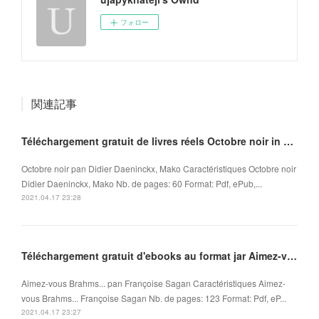
フォロー
関連記事
Téléchargement gratuit de livres réels Octobre noir in French ePub MOBI iBook 9782918462118
Octobre noir pan Didier Daeninckx, Mako Caractéristiques Octobre noir
Didier Daeninckx, Mako Nb. de pages: 60 Format: Pdf, ePub,...
2021.04.17 23:28
Téléchargement gratuit d'ebooks au format jar Aimez-vous Brahms... in French FB2 ePub
Aimez-vous Brahms... pan Françoise Sagan Caractéristiques Aimez-
vous Brahms... Françoise Sagan Nb. de pages: 123 Format: Pdf, eP...
2021.04.17 23:27