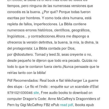
tiempos, pero ninguna de las numerosas versiones que
conocéis es la buena. ¿Por qué? Porque todas fueron
escritas por hombres. Y como toda obra humana, está
repleta de fallos, imperfecciones. La Biblia contiene
numerosos errores históricos, científicos, geográficos,
lingüísticos... y contradicciones.Ahora me dispongo a
ofreceros la versión definitiva, la buena, la mía, la divina, la
del protagonista: La Biblia contada por Dios,
por @diostuitero. Tomad y leed.Si, seas creyente o no,
desde pequeño te dijeron que todo era pecado. Quizás no
todo lo que te contaron fuera cierto.¡Nunca pensaste que te
reirías tanto con la biblia!
Pdf Recomendados: Real book e flat télécharger La guerre
des stups - Le flic et l'indic : enquête sur un scandale d'Etat
9791021030046
site
, Free audio books to download on
computer Dragon's Code: Anne McCaffrey's Dragonriders of
Pern by Gigi McCaffrey FB2 ePub
read pdf
, Ibooks epub