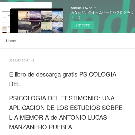
Ameba Owndで
あなただけのホームページやブログをつ
くろう
今すぐ試す
Home
2021.03.26 01:42
E libro de descarga gratis PSICOLOGIA
DEL
PSICOLOGIA DEL TESTIMONIO: UNA
APLICACION DE LOS ESTUDIOS SOBRE
L A MEMORIA de ANTONIO LUCAS
MANZANERO PUEBLA