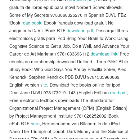
gratuita de libros epub para móvil Norbert Schwontkowski:
Some of My Secrets 9783868325270 in Spanish DJVU FB2
iBook
read book
, Ebook francais download gratuit No
Judgments DJVU iBook RTF
download pdf
, Descargar libros
electrónicos gratis para iPod Bring Your Brain to Work: Using
Cognitive Science to Get a Job, Do it Well, and Advance Your
Career de Art Markman 9781633696112
download link
, Free
ebooks no membership download Defined - Teen Girls' Bible
Study Book: Who God Says You Are by Priscilla Shirer, Alex
Kendrick, Stephen Kendrick PDB DJVU 9781535960069
English version
site
, Download free books online for ipod
Dear Jane DJVU 9781732191143 (English Edition)
read pdf
,
Free electronic textbook downloads The Standard for
Organizational Project Management (OPM) (English Edition)
by Project Management Institute 9781628252002 iBook
ePub RTF
here
, Herunterladen von Büchern in den iPod
Nano The Triumph of Doubt: Dark Money and the Science of