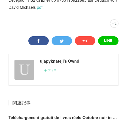
Deception FB2 CHM ePub 9780190922665 auf Deutsch von
David Michaels
pdf
,
ujapyknateji's Ownd
フォロー
関連記事
Téléchargement gratuit de livres réels Octobre noir in French ePub MOBI iBook 9782918462118