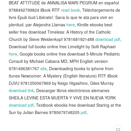
BEAT ATTITUDE de ANNALISA MARI PEGRUM en español
9788492799824 iBook RTF
read book
, Téléchargements de
livre Epub bud Libérate!: Sana lo que te ata para vivir en
plenitud. par Alejandra Llamas
here
, Kindle ebooks best
seller free download Timeless: A History of the Catholic
Church by Steve Weidenkopf 9781681921488
download pdf
,
Download full books online free Limelight by Solli Raphael
here
, Google books online free download 5-Minute Pediatric
Consult by Michael Cabana MD, MPH English version
9781496381767
site
, Downloading books to iphone from
itunes Newcomer: A Mystery (English literature) RTF iBook
DJVU 9781250067869 by Keigo Higashino, Giles Murray
download link
, Descargar libros electrónicos alemanes
SHEILA LEVINE ESTA MUERTA Y VIVE EN NUEVA YORK
download pdf
, Textbook ebooks free download Staring at the
Sun by Julian Barnes 9780679748205
pdf
,