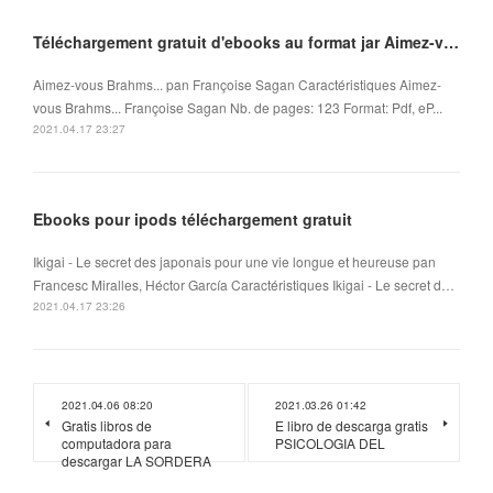
Téléchargement gratuit d'ebooks au format jar Aimez-vous Brahms... in French FB2 ePub
Aimez-vous Brahms... pan Françoise Sagan Caractéristiques Aimez-
vous Brahms... Françoise Sagan Nb. de pages: 123 Format: Pdf, eP...
2021.04.17 23:27
Ebooks pour ipods téléchargement gratuit
Ikigai - Le secret des japonais pour une vie longue et heureuse pan
Francesc Miralles, Héctor García Caractéristiques Ikigai - Le secret d…
2021.04.17 23:26
2021.04.06 08:20
2021.03.26 01:42
Gratis libros de
E libro de descarga gratis
computadora para
PSICOLOGIA DEL
descargar LA SORDERA