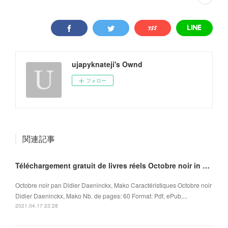
ujapyknateji's Ownd
フォロー
関連記事
Téléchargement gratuit de livres réels Octobre noir in French ePub MOBI iBook 9782918462118
Octobre noir pan Didier Daeninckx, Mako Caractéristiques Octobre noir
Didier Daeninckx, Mako Nb. de pages: 60 Format: Pdf, ePub,...
2021.04.17 23:28