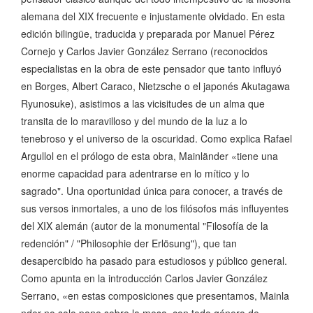
alemana del XIX frecuente e injustamente olvidado. En esta
edición bilingüe, traducida y preparada por Manuel Pérez
Cornejo y Carlos Javier González Serrano (reconocidos
especialistas en la obra de este pensador que tanto influyó
en Borges, Albert Caraco, Nietzsche o el japonés Akutagawa
Ryunosuke), asistimos a las vicisitudes de un alma que
transita de lo maravilloso y del mundo de la luz a lo
tenebroso y el universo de la oscuridad. Como explica Rafael
Argullol en el prólogo de esta obra, Mainländer «tiene una
enorme capacidad para adentrarse en lo mítico y lo
sagrado". Una oportunidad única para conocer, a través de
sus versos inmortales, a uno de los filósofos más influyentes
del XIX alemán (autor de la monumental "Filosofía de la
redención" / "Philosophie der Erlösung"), que tan
desapercibido ha pasado para estudiosos y público general.
Como apunta en la introducción Carlos Javier González
Serrano, «en estas composiciones que presentamos, Mainla
nder no solo pone sobre la mesa, con todo género de